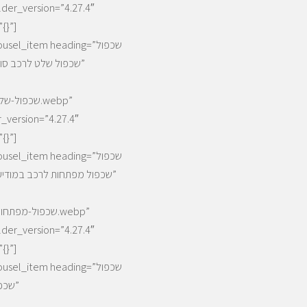
{}”]
[/arousel_item heading
{}”]
[/arousel_item heading
{}”]
[/arousel_item heading