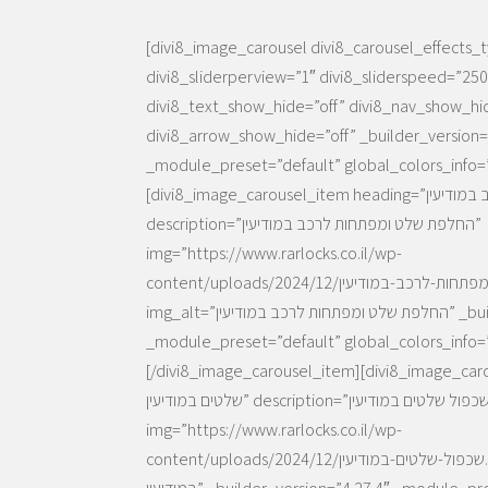
[divi8_image_carousel divi8_carousel_effects_t
divi8_sliderperview=”1″ divi8_sliderspeed=”25
divi8_text_show_hide=”off” divi8_nav_show_hi
divi8_arrow_show_hide=”off” _builder_version=
_module_preset=”default” global_colors_info=”
[divi8_image_carousel_item heading=”החלפת שלט ומפתחות לרכב במודיעין”
description=”החלפת שלט ומפתחות לרכב במודיעין”
img=”https://www.rarlocks.co.il/wp-
content/uploads/2024/12/החלפת-שלט-ומפתחות-לרכב-במודיעין.webp”
img_alt=”החלפת שלט ומפתחות לרכב במודיעין” _builder_version=”4.27.4″
_module_preset=”default” global_colors_info=”
divi8_image_carousel_item][divi8_image_c=”שכפול
שלטים במודיעין” description=”שכפול שלטים במודיעין”
img=”https://www.rarlocks.co.il/wp-
content/uploads/2024/12/שכפול-שלטים-במודיעין.webp” img_alt=”שכפול שלטים