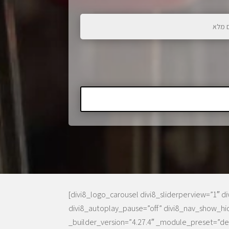
[divi8_logo_carousel divi8_sliderperview=”1″ d
divi8_autoplay_pause=”off” divi8_nav_show_hi
_builder_version=”4.27.4″ _module_preset=”defa