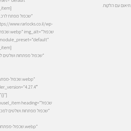
יאום עם הלקוח.
_item]
_item]
{}”]
[/arousel_item heading