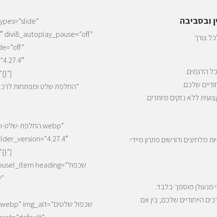
ן ובסביבה
ypes=”slide”
0″ divi8_autoplay_pause=”off”
לכל צורך
de=”off”
”4.27.4″
ל הדגמים.
{}”]
דיים שלכם.
ועית ללא נזקים מיותרים.
 מלחיצים ודורשים פתרון מיידי.
{}”]
[/arousel_item heading
 מנעולן מוסמך בלבד.
ים הייחודיים שלכם, בין אם