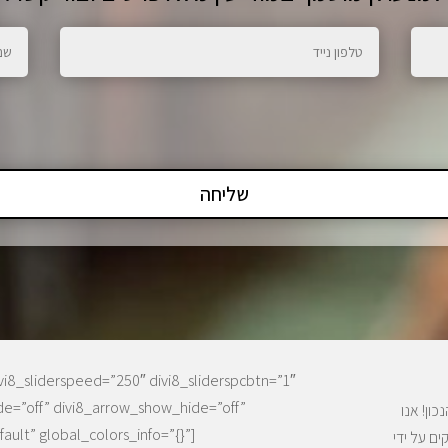
שליחה
ivi8_sliderspeed=”250″ divi8_sliderspcbtn=”1″
de=”off” divi8_arrow_show_hide=”off”
ון! אנו
ult” global_colors_info=”{}”]
ים על ידי